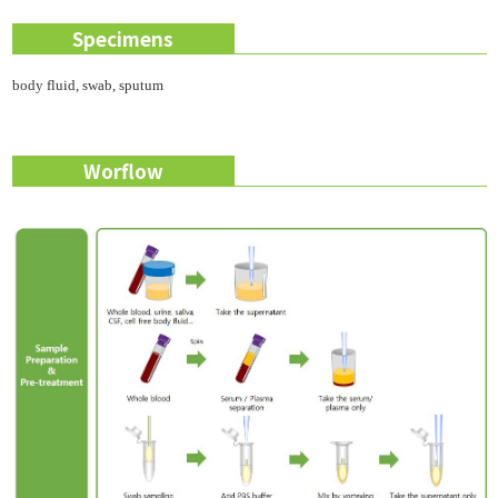
Specimens
body fluid, swab, sputum
Worflow