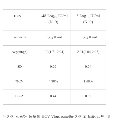
1.48 Log
IU/ml
3 Log
IU/ml
HCV
10
10
(N=9)
(N=9)
Parameter
Log
IU/ml
Log
IU/ml
10
10
Avg(range)
1.92(1.71-2.04)
2.91(2.84-2.97)
SD
0.09
0.04
%CV
4.90%
1.48%
Bias*
0.44
0.09
두가지 정량된 농도의 HCV Virus panel을 가지고
ExiPrep
™ 48