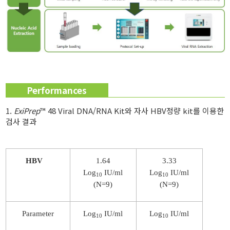
Performances
1.
ExiPrep
™ 48 Viral DNA/RNA Kit와 자사 HBV정량 kit를 이용한
검사 결과
HBV
1.64
3.33
Log
IU/ml
Log
IU/ml
10
10
(N=9)
(N=9)
Parameter
Log
IU/ml
Log
IU/ml
10
10