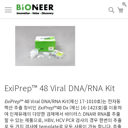
Skip
to
검
장
Content
색
ExiPrep™ 48 Viral DNA/RNA Kit
ExiPrep
™ 48 Viral DNA/RNA Kit(제신 17-1010호)는 전자동
핵산 추출 장비인
ExiPrep
™48 Dx (제신 16-1423호)를 이용하
여 인체유래의 다양한 검체에서 바이러스 DNA와 RNA를 추출
할 수 있는 제품으로, HBV, HCV PCR 검사의 경우 한번의 추출
로 두 가지 검사에 template로 모두 사용이 가능 합니다. 추출