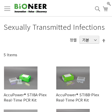
Skip
to
검
장
Content
색
Sexually Transmitted Infections
내
정렬
림
차
5
Items
순
AccuPower® STI8A-Plex
AccuPower® STI8B-Plex
Real-Time PCR Kit
Real-Time PCR Kit