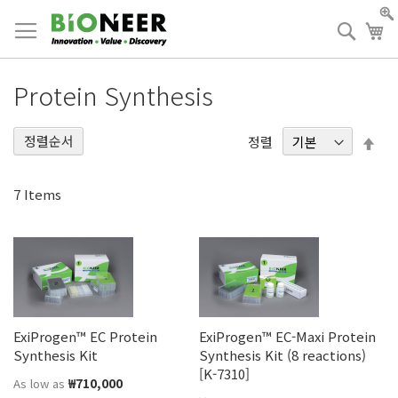
Skip
to
검
장
Content
색
Protein Synthesis
정렬순서
내
정렬
림
차
7
Items
순
ExiProgen™ EC Protein
ExiProgen™ EC-Maxi Protein
Synthesis Kit
Synthesis Kit (8 reactions)
[K-7310]
₩710,000
As low as