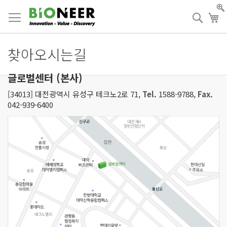
Skip
to
검
장
Content
색
찾아오시는길
글로벌센터 (본사)
[34013] 대전광역시 유성구 테크노2로 71,
Tel.
1588-9788,
Fax.
042-939-6400