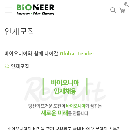
Skip
to
검
장
Content
색
인재모집
바이오니아와 함께 나아갈
Global Leader
◎
인재모집
바이오니아의 비전을 함께 공유하고 국내 바이오 분야의 선두기