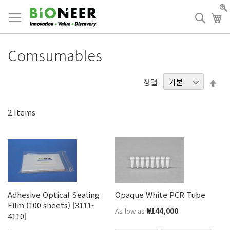
Skip
to
검
장
Content
색
Comsumables
내
정렬
림
차
2
Items
순
Adhesive Optical Sealing
Opaque White PCR Tube
Film (100 sheets) [3111-
₩144,000
As low as
4110]