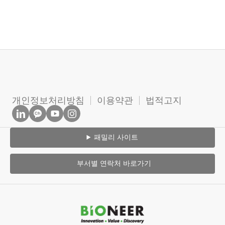
개인정보처리방침
이용약관
법적고지
적립 후 3년 경과한 미 사용 포인트
는 자동 소멸됨
Newsletter Subscriptions 동의
패밀리 사이트
시 소멸에 관한 공지가 한달전부터
부서별 연락처 바로가기
등록된 Email/ID 전송됨
1000점 이상의 적립 포인트는 당사
온라인 제품 구매 시 언제든지 사용