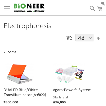
Skip
to
검
장
Content
색
Electrophoresis
내
정렬
림
차
2
Items
순
DUALED Blue/White
Agaro-Power™ System
Transilluminator [A-6020]
Starting at
₩800,000
₩34,000