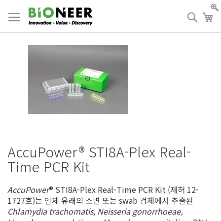
Skip
to
검
장
Content
색
AccuPower® STI8A-Plex Real-
Time PCR Kit
AccuPower
® STI8A-Plex Real-Time PCR Kit (제허 12-
1727호)는 인체 유래의 소변 또는 swab 검체에서 추출된
Chlamydia trachomatis, Neisseria gonorrhoeae,