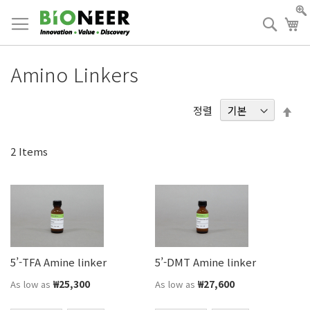
Skip
to
검
장
Content
색
Amino Linkers
내
정렬
림
차
2
Items
순
5’-TFA Amine linker
5’-DMT Amine linker
₩25,300
₩27,600
As low as
As low as