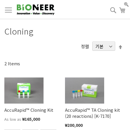
Skip
to
검
장
Content
색
Cloning
내
정렬
림
차
2
Items
순
AccuRapid™ Cloning Kit
AccuRapid™ TA Cloning kit
(20 reactions) [K-7170]
₩165,000
As low as
₩200,000