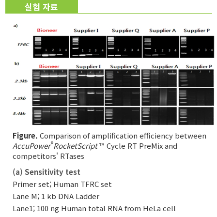
실험 자료
Figure.
Comparison of amplification efficiency between
®
AccuPower
RocketScript
™ Cycle RT PreMix and
competitors' RTases
(a) Sensitivity test
Primer set; Human TFRC set
Lane M; 1 kb DNA Ladder
Lane1; 100 ng Human total RNA from HeLa cell