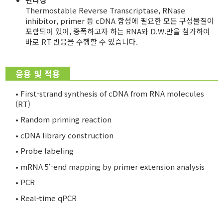
Thermostable Reverse Transcriptase, RNase
inhibitor, primer 등 cDNA 합성에 필요한 모든 구성물질이
포함되어 있어, 증폭하고자 하는 RNA와 D.W.만을 첨가하여
바로 RT 반응을 수행할 수 있습니다.
응용 및 적용
• First-strand synthesis of cDNA from RNA molecules
(RT)
• Random priming reaction
• cDNA library construction
• Probe labeling
• mRNA 5‘-end mapping by primer extension analysis
• PCR
• Real-time qPCR