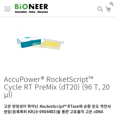
Skip
to
검
장
Content
색
AccuPower® RocketScript™
Cycle RT PreMix (dT20) (96 T, 20
μl)
고온 안정성이 뛰어난
RocketScript
™ RTase와 순환 온도 역전사
반응(등록특허 KR10-0984483)을 통한 고효율의 고온 cDNA