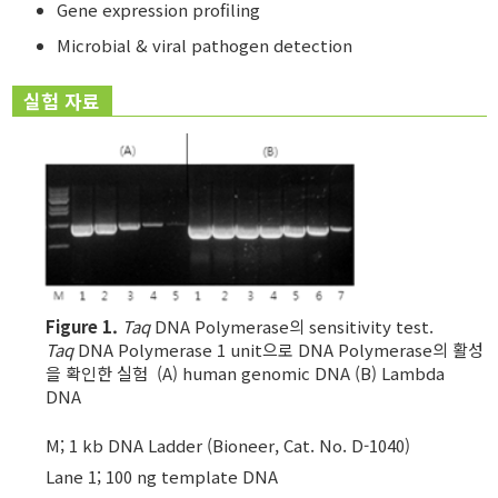
Gene expression profiling
Microbial & viral pathogen detection
실험 자료
Figure 1.
Taq
DNA Polymerase의 sensitivity test.
Taq
DNA Polymerase 1 unit으로 DNA Polymerase의 활성
을 확인한 실험 (A) human genomic DNA (B) Lambda
DNA
M; 1 kb DNA Ladder (Bioneer, Cat. No. D-1040)
Lane 1; 100 ng template DNA