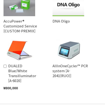
AccuPower®
DNA Oligo
Customized Service
[CUSTOM-PREMIX]
DUALED
AllInOneCycler™ PCR
장
Blue/White
system [A-
바
Transilluminator
2041(RUO)]
구
[A-6020]
니
에
₩800,000
추
가