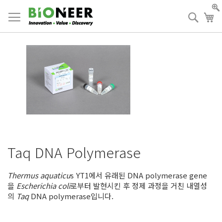
Skip
to
검
장
Content
색
Taq DNA Polymerase
Thermus aquaticu
s YT1에서 유래된 DNA polymerase gene
을
Escherichia coli
로부터 발현시킨 후 정제 과정을 거친 내열성
의
Taq
DNA polymerase입니다.