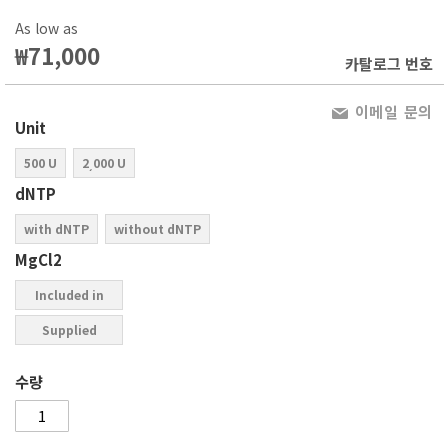
As low as
₩71,000
카탈로그 번호
이메일 문의
Unit
500 U
2͵000 U
dNTP
with dNTP
without dNTP
MgCl2
Included in
buffer
Supplied
separately
수량