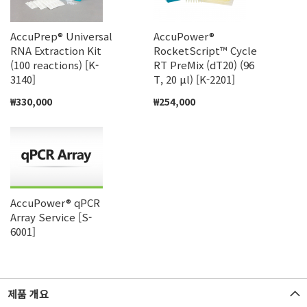
AccuPrep® Universal
AccuPower®
RNA Extraction Kit
RocketScript™ Cycle
(100 reactions) [K-
RT PreMix (dT20) (96
3140]
T, 20 μl) [K-2201]
₩330,000
₩254,000
AccuPower® qPCR
Array Service [S-
6001]
제품 개요