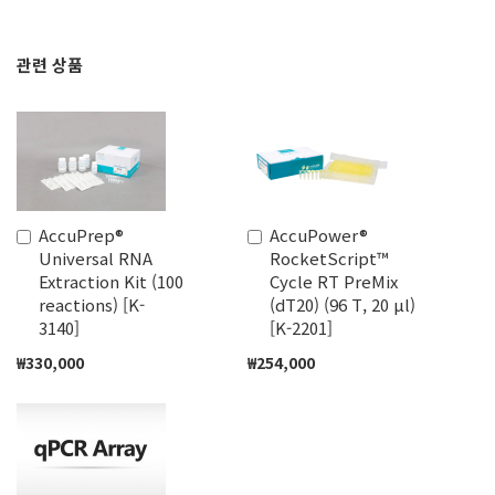
관련 상품
AccuPrep®
AccuPower®
장
장
Universal RNA
RocketScript™
바
바
Extraction Kit (100
Cycle RT PreMix
구
구
reactions) [K-
(dT20) (96 T, 20 μl)
니
니
3140]
[K-2201]
에
에
추
추
₩330,000
₩254,000
가
가