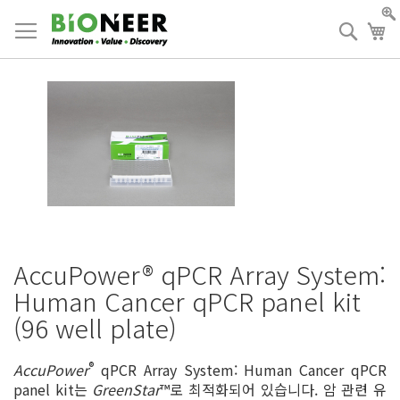
Skip
to
검
장
Content
색
AccuPower® qPCR Array System:
Human Cancer qPCR panel kit
(96 well plate)
®
AccuPower
qPCR Array System: Human Cancer qPCR
panel kit는
GreenStar
™로 최적화되어 있습니다. 암 관련 유