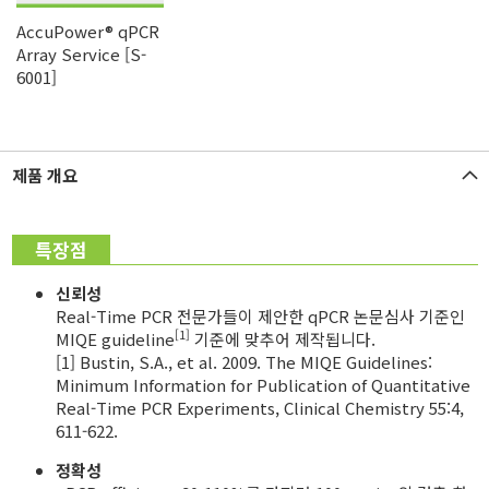
AccuPower® qPCR
Array Service [S-
6001]
제품 개요
특장점
신뢰성
Real-Time PCR 전문가들이 제안한 qPCR 논문심사 기준인
[1]
MIQE guideline
기준에 맞추어 제작됩니다.
[1] Bustin, S.A., et al. 2009. The MIQE Guidelines:
Minimum Information for Publication of Quantitative
Real-Time PCR Experiments, Clinical Chemistry 55:4,
611-622.
정확성