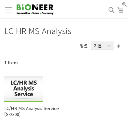
Skip
to
검
장
Content
색
LC HR MS Analysis
내
정렬
림
차
1
Item
순
LC/HR MS Analysis Service
[S-2300]