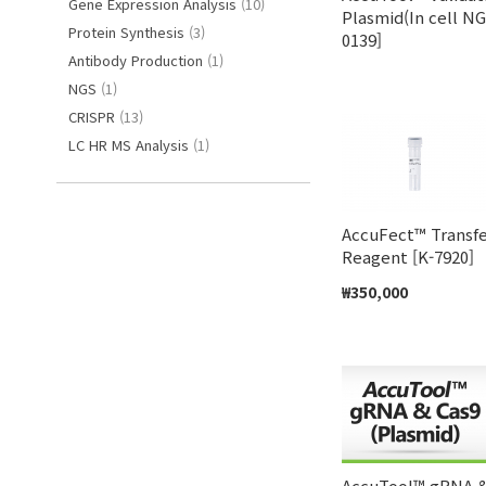
목
항
Gene Expression Analysis
10
Plasmid(In cell NG
항
목
Protein Synthesis
3
0139]
목
항
Antibody Production
1
항
목
NGS
1
목
항
CRISPR
13
목
항
LC HR MS Analysis
1
목
AccuFect™ Transf
Reagent [K-7920]
₩350,000
장바구니에 추가
AccuTool™ gRNA &