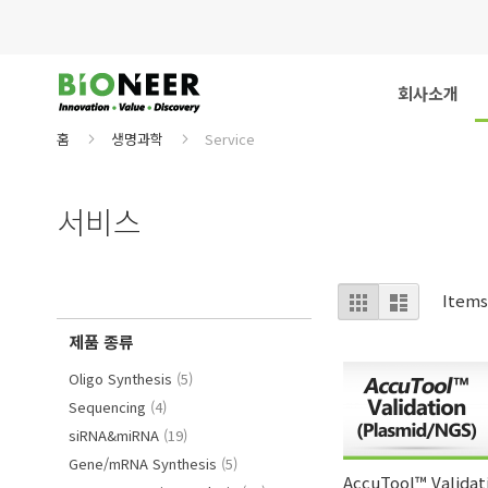
Skip
to
Content
회사소개
홈
생명과학
Service
서비스
보
그
리
Item
리
스
기
드
트
제품 종류
항
Oligo Synthesis
5
항
목
Sequencing
4
목
항
siRNA&miRNA
19
목
항
Gene/mRNA Synthesis
5
AccuTool™ Validat