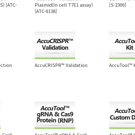
S) [ATC-
Plasmid(In cell T7E1 assay)
[S-2300]
[ATC-0138]
ection
AccuCRISPR™ Validation
AccuTool™ 
 Cas9
AccuTool™ gRNA & Cas9
AccuTool™ 