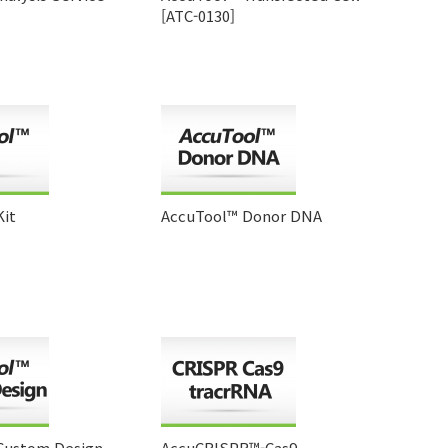
[ATC-0130]
Kit
AccuTool™ Donor DNA
Custom Design
AccuCRISPR™-Cas9