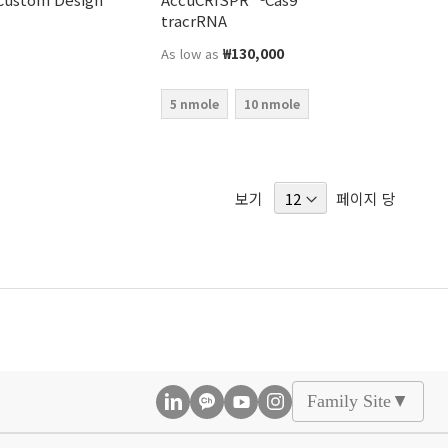
tracrRNA
₩130,000
As low as
5 nmole
10 nmole
보기
페이지 당
Family Site
▲