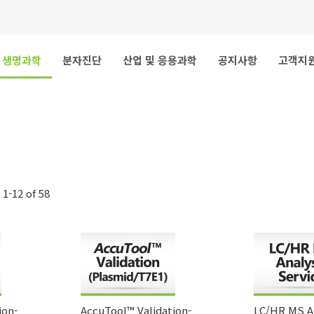
생명과학
분자진단
산업 및 응용과학
공지사항
고객지
s
1
-
12
of
58
ion-
AccuTool™ Validation-
LC/HR MS An