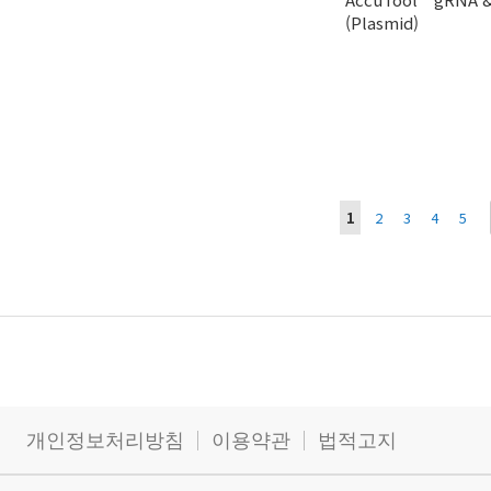
(Plasmid)
장바구니에 추가
페
You're currently r
페이지
페이지
페이지
페이
1
2
3
4
5
이
지
개인정보처리방침
이용약관
법적고지