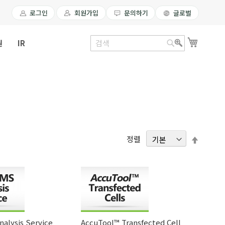
로그인
회원가입
문의하기
글로벌
장바구
원
IR
검
검
색
색
내
정렬
림
차
순
alysis Service
AccuTool™ Transfected Cell