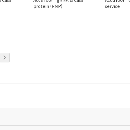
protein (RNP)
service
eading page
지
페이지
다음