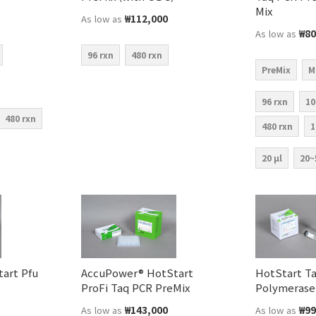
Mix
₩112,000
As low as
₩80
As low as
96 rxn
480 rxn
PreMix
M
96 rxn
10
480 rxn
480 rxn
1
20 µl
20~
art Pfu
AccuPower® HotStart
HotStart T
ProFi Taq PCR PreMix
Polymerase
₩143,000
₩99
As low as
As low as