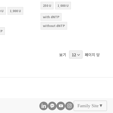
250 U
1͵000 U
0 U
1͵000 U
with dNTP
without dNTP
TP
보기
페이지 당
Family Site
▲