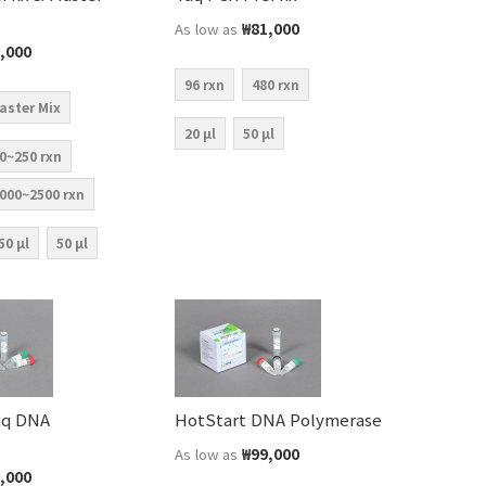
₩81,000
As low as
,000
96 rxn
480 rxn
aster Mix
20 µl
50 µl
0~250 rxn
000~2500 rxn
50 µl
50 µl
aq DNA
HotStart DNA Polymerase
₩99,000
As low as
,000