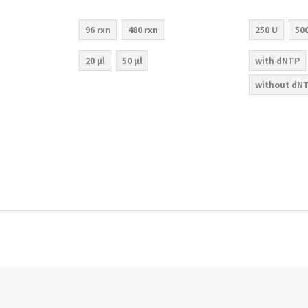
96 rxn
480 rxn
250 U
50
20 µl
50 µl
with dNTP
without dN