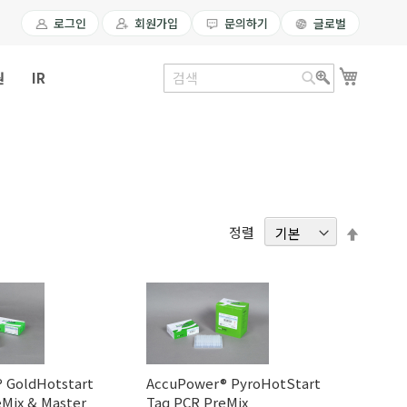
로그인
회원가입
문의하기
글로벌
장바구
원
IR
검
검
색
색
내
정렬
림
차
순
 GoldHotstart
AccuPower® PyroHotStart
eMix & Master
Taq PCR PreMix