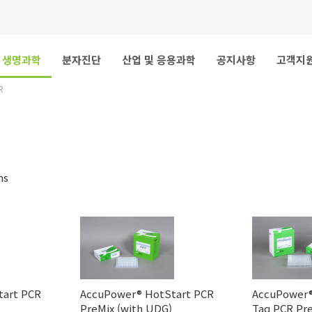
생명과학
분자진단
산업 및 응용과학
공지사항
고객지
R
ms
tart PCR
AccuPower® HotStart PCR
AccuPower®
PreMix (with UDG)
Taq PCR Pr