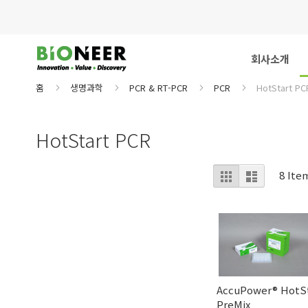
Skip
to
Content
회사소개
홈
생명과학
PCR & RT-PCR
PCR
HotStart PC
HotStart PCR
보
그
리
8
Ite
리
스
기
드
트
AccuPower® HotS
PreMix