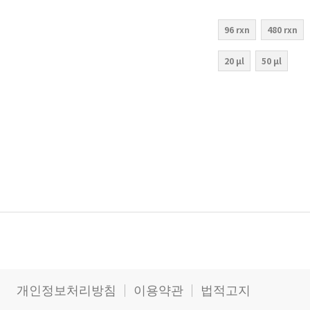
96 rxn
480 rxn
20 µl
50 µl
장바구니에 추가
장바구니에 추가
장바구니에 추가
장바구니에 추가
개인정보처리방침
이용약관
법적고지