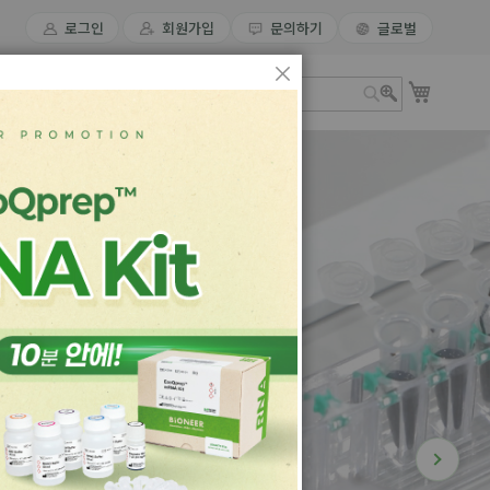
로그인
회원가입
문의하기
글로벌
장바구
원
IR
Close
검
검
색
색
에 동시 분석