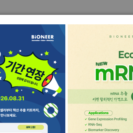
생명과학
분자진단
산업 및 응용과학
공지사항
고객지
xiCycler
™ V5
6개 타겟을
한 번