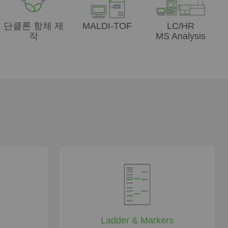
단클론 항체 제
MALDI-TOF
LC/HR
작
MS Analysis
Ladder & Markers