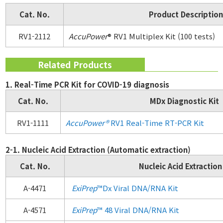
Cat. No.
Product Description
RV1-2112
AccuPower
® RV1 Multiplex Kit (100 tests)
Related Products
Related Products
1. Real-Time PCR Kit for COVID-19 diagnosis
Cat. No.
MDx Diagnostic Kit
RV1-1111
AccuPower
®
RV1 Real-Time RT-PCR Kit
2-1. Nucleic Acid Extraction (Automatic extraction)
Cat. No.
Nucleic Acid Extraction
A-4471
ExiPrep
™Dx Viral DNA/RNA Kit
A-4571
ExiPrep
™ 48 Viral DNA/RNA Kit