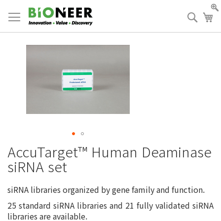
Skip
to
검
장
Content
색
AccuTarget™ Human Deaminase
siRNA set
siRNA libraries organized by gene family and function.
25 standard siRNA libraries and 21 fully validated siRNA
libraries are available.