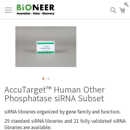
Skip
to
검
장
Content
색
AccuTarget™ Human Other
Phosphatase siRNA Subset
siRNA libraries organized by gene family and function.
25 standard siRNA libraries and 21 fully validated siRNA
libraries are available.