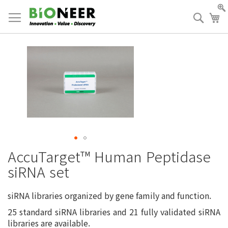
Skip
to
검
장
Content
색
AccuTarget™ Human Peptidase
siRNA set
siRNA libraries organized by gene family and function.
25 standard siRNA libraries and 21 fully validated siRNA
libraries are available.