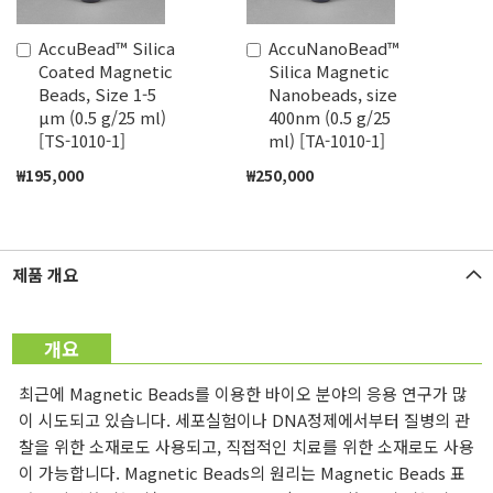
AccuBead™ Silica
AccuNanoBead™
장
장
Coated Magnetic
Silica Magnetic
바
바
Beads, Size 1-5
Nanobeads, size
구
구
μm (0.5 g/25 ml)
400nm (0.5 g/25
니
니
[TS-1010-1]
ml) [TA-1010-1]
에
에
추
추
₩195,000
₩250,000
가
가
제품 개요
개요
최근에 Magnetic Beads를 이용한 바이오 분야의 응용 연구가 많
이 시도되고 있습니다. 세포실험이나 DNA정제에서부터 질병의 관
찰을 위한 소재로도 사용되고, 직접적인 치료를 위한 소재로도 사용
이 가능합니다. Magnetic Beads의 원리는 Magnetic Beads 표